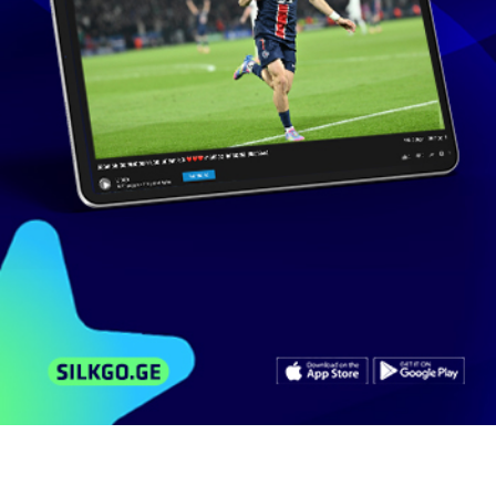
182 ხელმომწერი
მსგავსი ვიდეოები
არხის ვიდეოები
კომენტარები
შტატგარეშე ბიუროკრატიის მასშტაბი
იზრდება;
124
ნახვა
მაისი 13, 2026
BusinessMediaGeorgia
5:06
შავნაბადას მთაზე ხანძრის მასშტაბი იზრდება
მიზეზი...
601
ნახვა
სექტემბერი 4, 2017
iberiatv
3:21
2023 წლიდან იძულებით გადაადგილებულ
ოჯახთა...
312
ნახვა
თებერვალი 3, 2023
mragovge
3:00
დედამიწის მასშტაბი, მზე, გალაქტიკა და...
326
ნახვა
ოქტომბერი 1, 2021
Zura.Sulkhanishvili
16:01
დედამიწის მასშტაბი, მზე, გალაქტიკა და