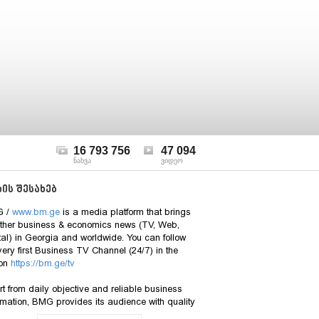
16 793 756
47 094
ნახვა
ვიდეო
ის შესახებ
 /
www.bm.ge
is a media platform that brings
ether business & economics news (TV, Web,
tal) in Georgia and worldwide. You can follow
very first Business TV Channel (24/7) in the
on
https://bm.ge/tv
t from daily objective and reliable business
rmation, BMG provides its audience with quality
ytics on fundamental topics of economic and