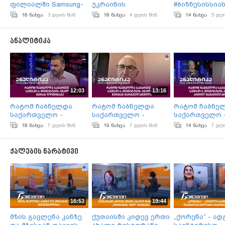
ფილიალში Samsung-
უკრაინის
#ბიზნესისსია
ის დასაკეცი
ურთიერთობებში - რა
(www.bm.ge) 02.
18 ნახვა
3 დღის წინ
18 ნახვა
4 დღის წინ
14 ნახვა
5 დღ
სმარტოფების ახალი
შედეგით დასრულდა
თაობის პრეზენტაცია
ზელენსკის ვიზიტი
გაიმართა
ვაშინგტონში?
ანალიტიკა
12:03
13:16
რატომ ჩაბნელდა
რატომ ჩაბნელდა
რატომ ჩაბნე
საქართველო -
საქართველო -
საქართველო 
სემეკი-ს მიგნებების
სემეკი-ს მიგნებების
სემეკი-ს მიგნ
18 ნახვა
7 დღის წინ
19 ნახვა
7 დღის წინ
14 ნახვა
7 დღ
ანალიზი / მერაბ
ანალიზი / მურმან
ანალიზი / არ
ლომინაძე
მარგველაშვილი
მამათელაშვი
ქალების ნარატივი
16:53
19:44
მზის გავლენა კანზე
ქუთაისში კიდევ ერთი
„ქორენა“ - ა