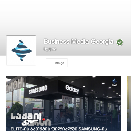
Business Media Georgia
მედია
bm.ge