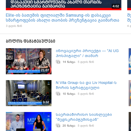
4:02
Elite-ის ბათუმის ფილიალში Samsung-ის დასაკეცი
შ
სმარტოფების ახალი თაობის პრეზენტაცია გაიმართა
შ
ვ
3 დღის წინ
4 
ბოლოს დამატებულები
ინოვაციური პროექტი — "AI UG
ჰოსპიტალი" / თამარ
ლობჟანიძე & ნანა დიხამინჯია
14 ნახვა
5 დღის წინ
21:07
N Vita Group-სა და Liv Hospital-ს
შორის სტრატეგიული
პარტნიორობის მემორანდუმი
10 ნახვა
5 დღის წინ
გაფორმდა
3:32
საერთაშორისო სიახლეები
“მედსკრიპტუმისგან”
20 ნახვა
5 დღის წინ