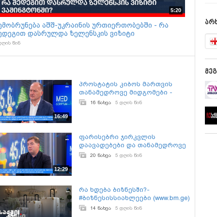
soci
5:20
forc
არხ
and
ემობრუნება აშშ-უკრაინის ურთიერთობებში - რა
ედეგით დასრულდა ზელენსკის ვიზიტი
აშინგტონში?
დღის წინ
მე
პროსტატის კიბოს მართვის
თანამედროვე მიდგომები -
გურამ ქარაზანაშვილი
16 ნახვა
5 დღის წინ
16:49
ფარისებრი ჯირკვლის
დაავადებები და თანამედროვე
ქირურგია - ანზორ ლაგვილავა
20 ნახვა
5 დღის წინ
12:29
რა ხდება ბიზნესში?-
#ბიზნესისსიახლეები (www.bm.ge)
02.08.2026
14 ნახვა
5 დღის წინ