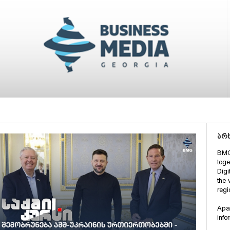
არხ
BMG
tog
Digi
the 
regi
Apar
info
anal