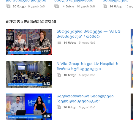
და მზისგან დაცვის
ახალი რესტორანი
საინტერესო
მნიშვნელობა;
„ტიციანის ეზო“
თავგადასავლ
20 ნახვა
9 დღის წინ
14 ნახვა
10 დღის წინ
14 ნახვა
10 დ
გაიხსნა;
მაძიებელთათვ
ბოლოს დამატებულები
ინოვაციური პროექტი — "AI UG
ჰოსპიტალი" / თამარ
ლობჟანიძე & ნანა დიხამინჯია
14 ნახვა
5 დღის წინ
21:07
N Vita Group-სა და Liv Hospital-ს
შორის სტრატეგიული
პარტნიორობის მემორანდუმი
10 ნახვა
5 დღის წინ
გაფორმდა
3:32
საერთაშორისო სიახლეები
“მედსკრიპტუმისგან”
20 ნახვა
5 დღის წინ
1:15