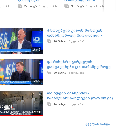
გამწმენდი
მობრუნდება“ –
ზაფხული
ების
მცენარეების
„ვისოლის“
ოფიცია
ღის წინ
22 ნახვა
16 დღის წინ
36 ნახვა
16 დღის წინ
40 ნახვ
ის;
მაღალტექნოლოგიური
გარემოსდაცვითი
გაიხსნა
სივრცე Planter
კამპანია
სასტუმრ
გაიხსნა
საწყისი
პროსტატის კიბოს მართვის
თანამედროვე მიდგომები -
გურამ ქარაზანაშვილი
16 ნახვა
5 დღის წინ
16:49
ფარისებრი ჯირკვლის
დაავადებები და თანამედროვე
ქირურგია - ანზორ ლაგვილავა
20 ნახვა
5 დღის წინ
12:29
რა ხდება ბიზნესში?-
#ბიზნესისსიახლეები (www.bm.ge)
02.08.2026
14 ნახვა
5 დღის წინ
2:41
ყველას ნახვა