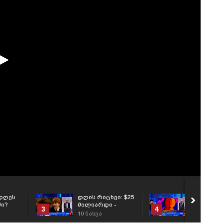
დღეს
დღის რიცხვი: $25
რა მოხდა
ი?
მილიარდი -
გლობალ
3
4
სიღარიბიდან
ბიზნესში?
10
ნახვა
20
ნახვა
მილიარდამდე: