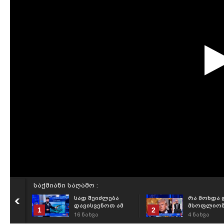
საქმიანი საღამო :
სად შეიძლება
რა მოხდა 
დავისვენოთ ამ
მსოფლიოშ
1
2
ზაფხულს? -
16
ნახვა
4
ნახვა
რეიტინგი