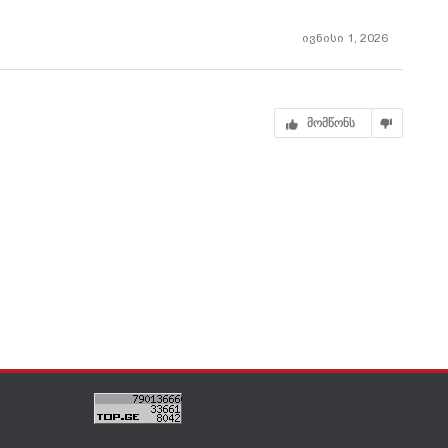
ჯოან როულინგის
მთავარი
„ჯადოქრობა“
ივნისი 1, 2026
მომწონს