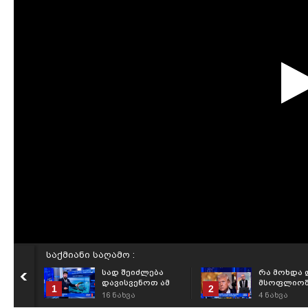
საქმიანი საღამო :
სად შეიძლება
რა მოხდა 
დავისვენოთ ამ
მსოფლიოშ
1
2
ზაფხულს? -
16
ნახვა
4
ნახვა
რეიტინგი