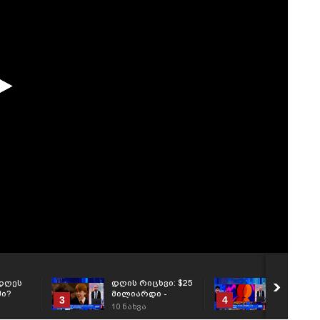
დღეს
დღის რიცხვი: $25
რა მოხდა
ი?
მილიარდი -
გლობალ
3
4
სიღარიბიდან
ბიზნესში?
10
ნახვა
20
ნახვა
მილიარდამდე: