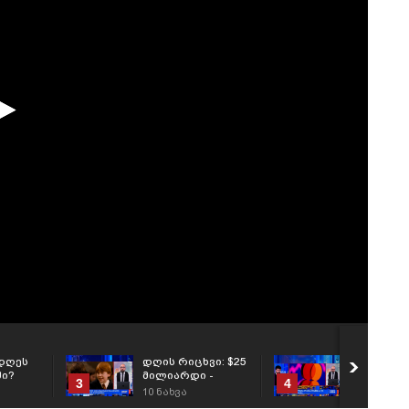
დღეს
დღის რიცხვი: $25
რა მოხდა
ი?
მილიარდი -
გლობალ
3
4
სიღარიბიდან
ბიზნესში?
10
ნახვა
20
ნახვა
მილიარდამდე: