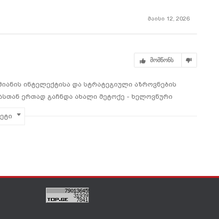
მაისი 12, 2026
მომწონს
მიანის ინტელექტისა და სტრატეგიული აზროვნების
ასთან ერთად გაჩნდა ახალი მეტოქე - ხელოვნური
ემპიონებსაც კი სერიოზული გამოწვევა შეუქმნეს. დღეს
მეტი
ც საჭადრაკო დაფასთან ერთმანეთს ადამიანი და
რისპირება არ ყოფილა — ეს იყო ბრძოლა ადამიანის
ოგორ დაიწყო ეს ტექნოლოგიური რევოლუცია? რატომ
ცდელ სივრცედ? და სად გადის ზღვარი ადამიანის