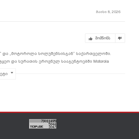
მაისი 8, 2026
მომწონს
ს“ და „მოტოროლა სოლუშენსისგან“ საქართველოში.
ყეო და სურათის ეროვნულ სააგენტოებში Motorola
ბი ინერგება.აღსანიშნავია, რომ „კომუნიკომი“, როგორც
მეტი
ველოში, პროექტს საერთაშორისო სტანდარტების სრული
რადღება მიიპყრო: კომპანიამ პროექტის შესახებ
ალურ გვერდზე განათავსა და როგორც ეფექტური
ი გაუზიარა პარტნიორებს.როგორც „კომუნიკომის“
ილება სააგენტოების მუშაობას უფრო გამჭვირვალეს და
ვის თანამედროვე სისტემები დაეხმარება
ოდ გარემოსა და მომხმარებელთა ინტერესების უკეთ