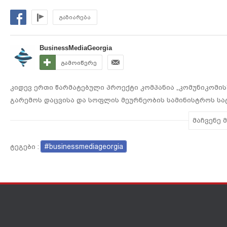
ისტორიაში
გაზიარება
BusinessMediaGeorgia
გამოიწერე
კიდევ ერთი წარმატებული პროექტი კომპანია „კომუნიკომი
გარემოს დაცვისა და სოფლის მეურნეობის სამინისტროს სატ
Solutions-ის უახლესი, VB400 მოდელის სამხრე ვიდეოკამერე
მაჩვენე 
„მოტოროლა სოლუშენსის“ ოფიციალური პარტნიორი საქართ
დაცვით ახორციელებს.
#businessmediageorgia
ტეგები :
ქართულმა ქეისმა Motorola Solutions-ის განსაკუთრებული ყუ
სპეციალური ბროშურა გამოსცა, ინფორმაცია თავის ოფიცი
მართვის წარმატებული მაგალითი, მსოფლიოს 105 ქვეყანაშ
დირექტორი, გიორგი შვანგირაძე აღნიშნავს, ეს გადაწყვეტ
ეფექტურს გახდის. მაღალი ხარისხის ვიდეოჩაწერა და მართ
თანამშრომლებს მოვალეობების შესრულებაში, რაც საბოლო