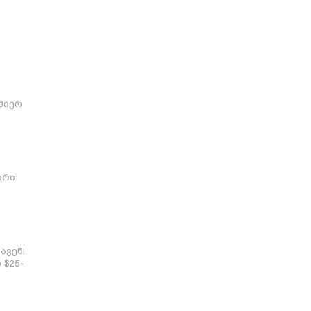
მიერ
ს
ორი
ავენ!
 $25-
ოლოდ