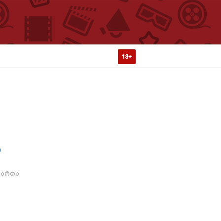
ა
მართა