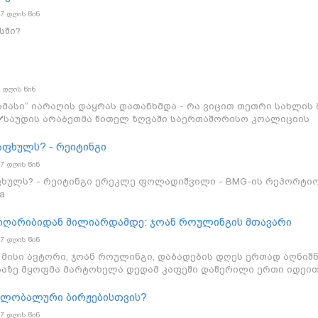
7 დღის წინ
სში?
7 დღის წინ
ამასი“ იარაღის დაყრას დათანხმდა - რა ვიცით თეთრი სახლის 
 ✔️საუდის არაბეთმა წითელ ზღვაში საერთაშორისო კოალიციის
 ტრამპმა რუსეთის სანქციების პაკეტში ირანისთვის ტარიფები
ამიწყვეტია, მივცემთ თუ არა უკრაინას Patriot-ების წარმოების
აფხულს? - რეიტინგი
ბრიკის სპონსორია Global • გლობალი #ახალიამბები
7 დღის წინ
აფხულს? - რეიტინგი ერეკლე ფოლადიშვილი - BMG-ის რეპორტი
a
 სიღარიბიდან მილიარდამდე: ჯოან როულინგის მთავარი
7 დღის წინ
ა მისი ავტორი, ჯოან როულინგი, დაბადების დღეს ერთად აღნიშნ
ობაზე მყოფმა მარტოხელა დედამ კაფეში დაწერილი ერთი იდეით
00+ მილიონი გაყიდული წიგნი $7.7 მილიარდი მხოლოდ 8 ფილმის
 თემატური პარკები და მერჩანდაიზი $1 მილიარდზე მეტი მხ
გლობალური ბირჟებისთვის?
acy) როგორ იქცა უბრალო ხელნაწერი XXI საუკუნის ყველაზე
7 დღის წინ