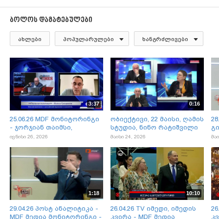
ბოლოს დამატებულები
ახლები
პოპულარულები
ხანგრძლივები
3:37
0:16
25.06.26 MDF მონიტორინგი
ობიექტივი, 22 მაისი, ღამის
28
- ჯორჯიან თაიმსი,
სტუდია, ნინო რატიშვილი
გი
რეალური პოლიტიკა
-ევროკავშირი. მდფ მედია
მ
ივნისი 26, 2026
მაისი 24, 2026
მაი
-მაქსიმ შევჩენკო
მონიტორინგი
1:18
10:10
29.04.26 პოსტ ანალიტიკა -
26.04.26 TV იმედი, იმედის
26
MDF მედია მონიტორინგი -
კვირა - MDF მედია
კვ