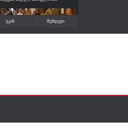
უკან
შემდეგი
am Chikava
დავე ძილში
hikava