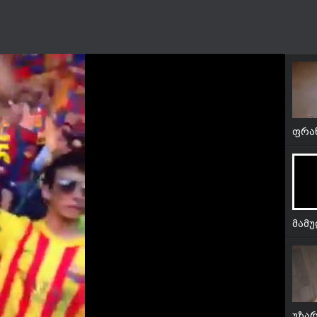
პატა
ფრა
ცდი
მამუ
უზა