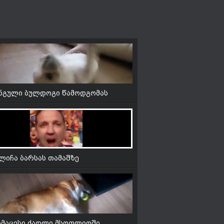
მ დარეკა
ნგული ბულდოგი წამოდგომას
ლობს
ლიჩა ბარსას თამაშზე
რმაცესი ძაღლი მსოფლიოში