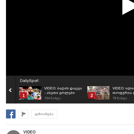
DailySport :
VIDEO: ბაღის დაცვა
VIDEO: ილი
- ასეთი გოლები
თოფურია 
1
2
გაუტანა ლიდსმა
ფერან ტო
154
ნახვა
78
ნახვა
მამარდას
იბიცაზე ის
გაზიარება
VIDEO