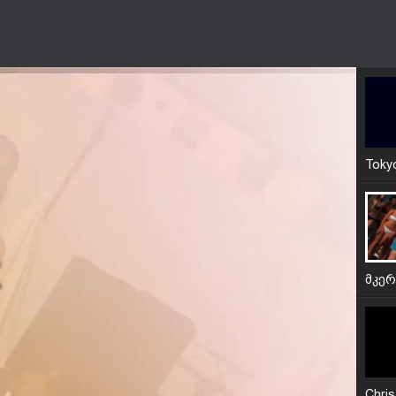
გია 
Toky
მკე
მოდ
Chri