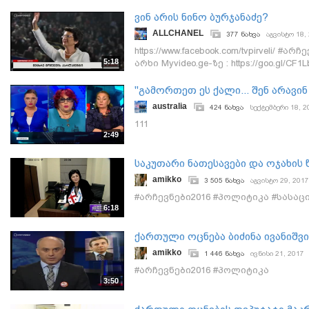
ეთერში
ვინ არის ნინო ბურჯანაძე?
ALLCHANEL
377 ნახვა
აგვისტო 18,
https://www.facebook.com/tvpirveli/ 
5:18
არხი Myvideo.ge-ზე : https://goo.gl/CF
https://goo.gl/F9f9Nh
"გამორთეთ ეს ქალი... შენ არავინ
australia
424 ნახვა
სექტემბერი 18, 2
111
2:49
საკუთარი ნათესავები და ოჯახის 
amikko
3 505 ნახვა
აგვისტო 29, 2017
#არჩევნები2016 #პოლიტიკა #სასა
6:18
ქართული ოცნება ბიძინა ივანიშვ
amikko
1 446 ნახვა
ივნისი 21, 2017
#არჩევნები2016 #პოლიტიკა
3:50