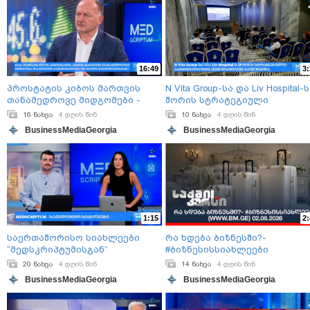
16:49
3:
პროსტატის კიბოს მართვის
N Vita Group-სა და Liv Hospital-ს
თანამედროვე მიდგომები -
შორის სტრატეგიული
გურამ ქარაზანაშვილი
პარტნიორობის მემორანდუმ
16 ნახვა
4 დღის წინ
10 ნახვა
4 დღის წინ
გაფორმდა
BusinessMediaGeorgia
BusinessMediaGeorgia
1:15
2:
საერთაშორისო სიახლეები
რა ხდება ბიზნესში?-
“მედსკრიპტუმისგან”
#ბიზნესისსიახლეები
(www.bm.ge) 02.08.2026
20 ნახვა
4 დღის წინ
14 ნახვა
4 დღის წინ
BusinessMediaGeorgia
BusinessMediaGeorgia