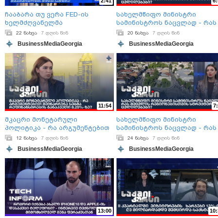
2:41
6:
ჩააბარა თუ ვერა FED-ის
სახელმწიფო მინისტრი
ხელმძღვანელმა
სამინისტროს ნაცვლად - რას
მიუკერძოებლობის მორიგი
შეცვლის რეგიონებისთვის
22 ნახვა
7 დღის წინ
20 ნახვა
7 დღის წინ
გამოცდა?
სტრუქტურული ცვლილებები?
BusinessMediaGeorgia
BusinessMediaGeorgia
11:54
7:
მკაცრი მონეტარული
სახელმწიფო მინისტრი
პოლიტიკა - რა არგუმენტებით
სამინისტროს ნაცვლად - რას
შეინარჩუნა სებმა
შეცვლის რეგიონებისთვის
12 ნახვა
7 დღის წინ
24 ნახვა
7 დღის წინ
რეფინანსირების განაკვეთი
სტრუქტურული ცვლილებები?
BusinessMediaGeorgia
BusinessMediaGeorgia
8.25%-ზე?
13:00
10: