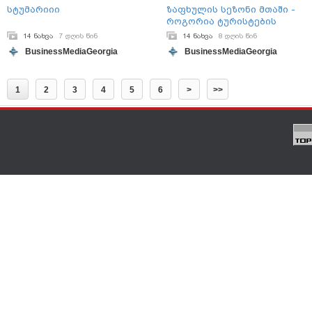
სტუმარიიი
ზაფხულის სეზონი მთაში -
როგორია ტურისტების
გეოგრაფია მესტიაში?
14 ნახვა
7 დღის წინ
14 ნახვა
8 დღის წინ
BusinessMediaGeorgia
BusinessMediaGeorgia
1
2
3
4
5
6
>
>>