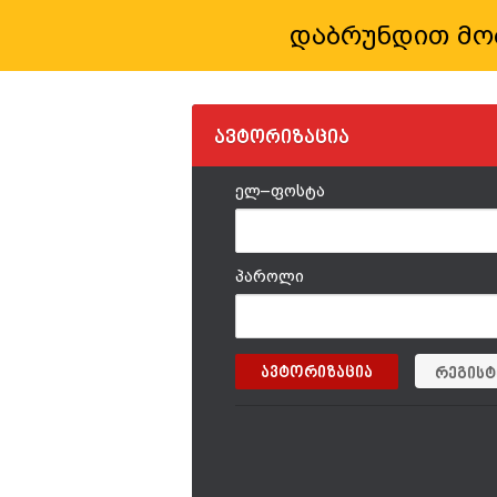
დაბრუნდით მო
ავტორიზაცია
ელ–ფოსტა
პაროლი
რეგისტ